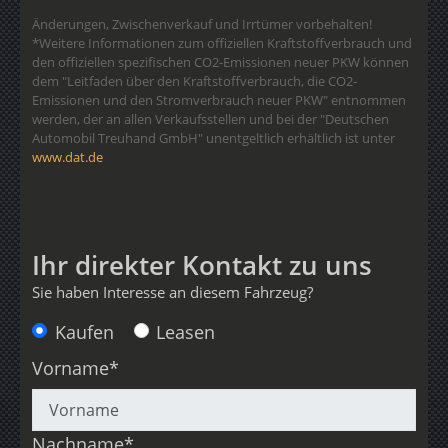
Änderungen, Zwischenverkauf und Irrtümer vorbehalten!
*Weitere Informationen zum offiziellen Kraftstoffverbrauch und
den offiziellen spezifischen CO2-Emissionen neuer PKW können
dem "Leitfaden über den Kraftstoffverbrauch, die CO2-
Emissionen und den Stromverbrauch neuer PKW" entnommen
werden, der an allen Verkaufsstellen und bei der "Deutschen
Automobil Treuhand GmbH" unentgeltlich erhältlich ist unter
www.dat.de
Ihr direkter Kontakt zu uns
Sie haben Interesse an diesem Fahrzeug?
Anfragetyp
Kaufen
Leasen
Vorname*
Nachname*