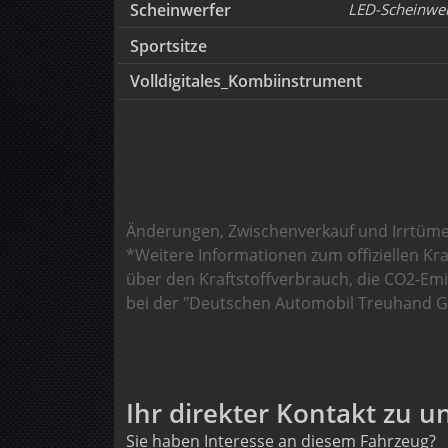
Scheinwerfer
LED-Scheinwer
Sportsitze
Volldigitales_Kombiinstrument
Änderungen, Zwischenverkauf und Irrtüme
*Weitere Informationen zum offiziellen Kr
über den Kraftstoffverbrauch, die CO2-E
bei der "Deutschen Automobil Treuhand Gm
Ihr direkter Kontakt zu u
Sie haben Interesse an diesem Fahrzeug?