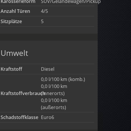
Karosserieform
SUV/Geländewagen/Pickup
Anzahl Türen
4/5
Sitzplätze
5
Umwelt
Kraftstoff
Diesel
0,0 l/100 km (komb.)
0,0 l/100 km
Kraftstoffverbrauch
(innerorts)
0,0 l/100 km
(außerorts)
Schadstoffklasse
Euro6