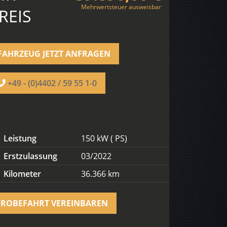
Mehrwertsteuer ausweisbar
REIS
FAHRZEUG JETZT ANFRAGEN
+49 - (0)4402 / 59 55 1-0
Leistung
150 kW ( PS)
Erstzulassung
03/2022
Kilometer
36.366 km
PROBEFAHRT VEREINBAREN