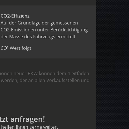
CO2-Effizienz
Auf der Grundlage der gemessenen
CO2-Emissionen unter Berücksichtigung
der Masse des Fahrzeugs ermittelt
CO² Wert folgt
issionen neuer PKW können dem "Leitfaden
erden, der an allen Verkaufsstellen und
tzt anfragen!
 helfen Ihnen gerne weiter.