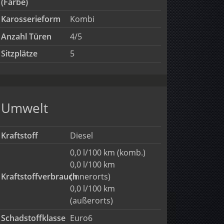
(Farbe)
Karosserieform
Kombi
Anzahl Türen
4/5
Sitzplätze
5
Umwelt
Kraftstoff
Diesel
0,0 l/100 km (komb.)
0,0 l/100 km
Kraftstoffverbrauch
(innerorts)
0,0 l/100 km
(außerorts)
Schadstoffklasse
Euro6