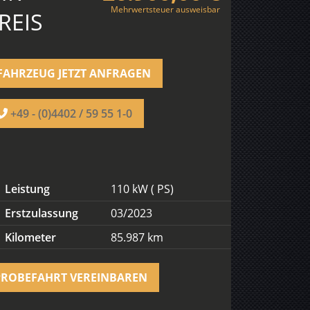
Mehrwertsteuer ausweisbar
REIS
FAHRZEUG JETZT ANFRAGEN
+49 - (0)4402 / 59 55 1-0
Leistung
110 kW ( PS)
Erstzulassung
03/2023
Kilometer
85.987 km
PROBEFAHRT VEREINBAREN