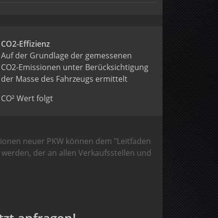
CO2-Effizienz
Auf der Grundlage der gemessenen
CO2-Emissionen unter Berücksichtigung
der Masse des Fahrzeugs ermittelt
CO² Wert folgt
issionen neuer PKW können dem "Leitfaden
erden, der an allen Verkaufsstellen und