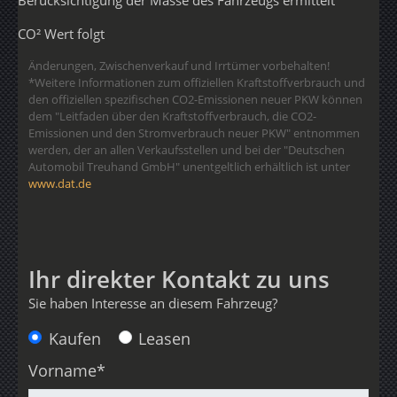
Berücksichtigung der Masse des Fahrzeugs ermittelt
CO² Wert folgt
Änderungen, Zwischenverkauf und Irrtümer vorbehalten!
*Weitere Informationen zum offiziellen Kraftstoffverbrauch und
den offiziellen spezifischen CO2-Emissionen neuer PKW können
dem "Leitfaden über den Kraftstoffverbrauch, die CO2-
Emissionen und den Stromverbrauch neuer PKW" entnommen
werden, der an allen Verkaufsstellen und bei der "Deutschen
Automobil Treuhand GmbH" unentgeltlich erhältlich ist unter
www.dat.de
Ihr direkter Kontakt zu uns
Sie haben Interesse an diesem Fahrzeug?
Anfragetyp
Kaufen
Leasen
Vorname*