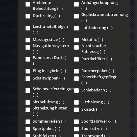
Ambiente
Anhängerkupplung
Beleuchtung
(
)
(
)
Gepäckraumabtrennung
Dachreling
(
)
(
)
Leichtmetallfelgen
Luftfederung
(
)
(
)
Massagesitze
(
)
Metallic
(
)
Navigationssystem
Nichtraucher
(
)
Fahrzeug
(
)
Panorama Dach
(
Partikelfilter
(
)
)
Plug in Hybrid
(
)
Raucherpaket
(
)
Scheckheftgepflegt
Schaltwippen
(
)
(
)
Scheinwerferreinigung
Schiebedach
(
)
(
)
Sitzbelüftung
(
)
Sitzheizung
(
)
Sitzheizung hinten
Skisack
(
)
(
)
Sommerreifen
(
)
Sportfahrwerk
(
)
Sportpaket
(
)
Sportsitze
(
)
Stahlfelgen
(
)
Trennwand
(
)