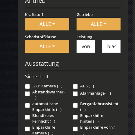
Antrieb
Kraftstoff
Getriebe
ALLE
ALLE
Schadstoffklasse
Leistung
ALLE
Ausstattung
Sicherheit
360° Kamera
(
)
ABS
(
)
Abstandswarner
(
Alarmanlage
(
)
)
automatische
Berganfahrassistent
Einparkhilfe
(
)
(
)
Blendfreies
Einparkhilfe
Fernlicht
(
)
hinten
(
)
Einparkhilfe
Einparkhilfe vorn
(
Kamera
(
)
)