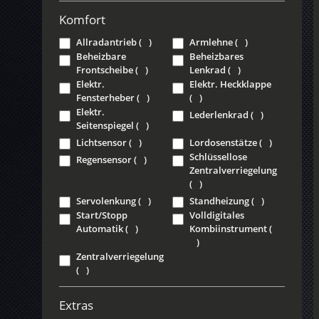
Komfort
Allradantrieb
(
)
Armlehne
(
)
Beheizbare
Beheizbares
Frontscheibe
(
)
Lenkrad
(
)
Elektr.
Elektr. Heckklappe
Fensterheber
(
)
(
)
Elektr.
Lederlenkrad
(
)
Seitenspiegel
(
)
Lichtsensor
(
)
Lordosenstätze
(
)
Schlüssellose
Regensensor
(
)
Zentralverriegelung
(
)
Servolenkung
(
)
Standheizung
(
)
Start/Stopp
Volldigitales
Automatik
(
)
Kombiinstrument
(
)
Zentralverriegelung
(
)
Extras