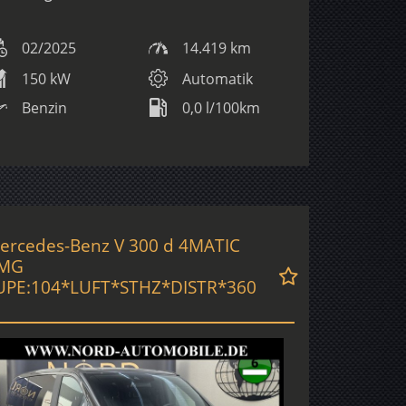
02/2025
14.419 km
150 kW
Automatik
Benzin
0,0 l/100km
ercedes-Benz V 300 d 4MATIC
MG
UPE:104*LUFT*STHZ*DISTR*360