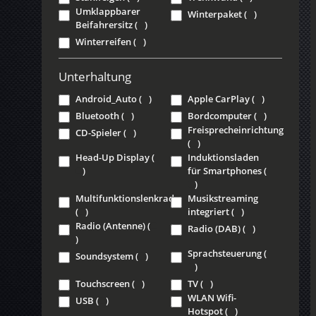
Umklappbarer
Winterpaket
(
)
Beifahrersitz
(
)
Winterreifen
(
)
Unterhaltung
Android_Auto
(
)
Apple CarPlay
(
)
Bluetooth
(
)
Bordcomputer
(
)
Freisprecheinrichtung
CD-Spieler
(
)
(
)
Head-Up Display
(
Induktionsladen
)
für Smartphones
(
)
Multifunktionslenkrad
Musikstreaming
(
)
integriert
(
)
Radio (Antenne)
(
Radio (DAB)
(
)
)
Sprachsteuerung
(
Soundsystem
(
)
)
Touchscreen
(
)
TV
(
)
WLAN Wifi-
USB
(
)
Hotspot
(
)