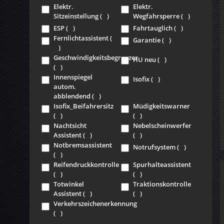
Elektr.
Elektr.
Sitzeinstellung
(
)
Wegfahrsperre
(
)
ESP
(
)
Fahrtauglich
(
)
Fernlichtassistent
(
Garantie
(
)
)
Geschwindigkeitsbegrenzer
HU neu
(
)
(
)
Innenspiegel
Isofix
(
)
autom.
abblendend
(
)
Isofix_Beifahrersitz
Müdigkeitswarner
(
)
(
)
Nachtsicht
Nebelscheinwerfer
Assistent
(
)
(
)
Notbremsassistent
Notrufsystem
(
)
(
)
Reifendruckkontrolle
Spurhalteassistent
(
)
(
)
Totwinkel
Traktionskontrolle
Assistent
(
)
(
)
Verkehrszeichenerkennung
(
)