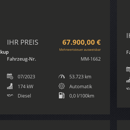
I
IHR PREIS
67.900,00 €
Mehrwertsteuer ausweisbar
ckup
F
Fahrzeug-Nr.
MM-1662
07/2023
53.723 km
174 kW
Automatik
Diesel
0,0 l/100km