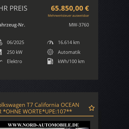
HR PREIS
65.850,00 €
Mehrwertsteuer ausweisbar
ahrzeug-Nr.
MW-3760
06/2025
16.614 km
250 kW
Automatik
Elektro
kWh/100 km
olkswagen T7 California OCEAN
R *OHNE WORTE*UPE:107**