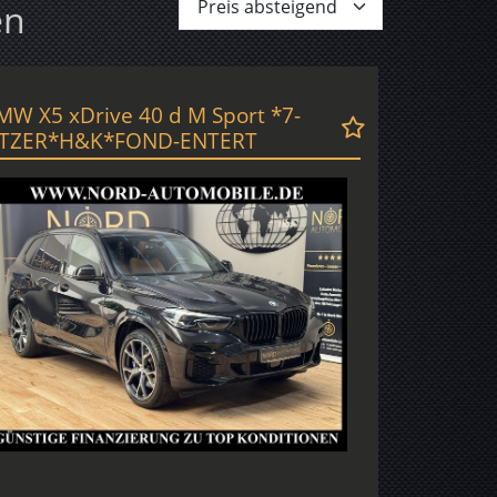
en
MW X5 xDrive 40 d M Sport *7-
ITZER*H&K*FOND-ENTERT