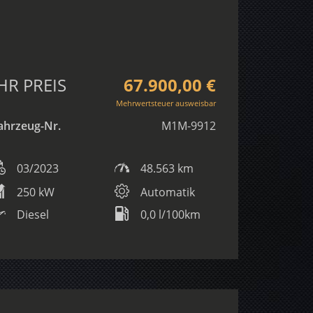
HR PREIS
67.900,00 €
Mehrwertsteuer ausweisbar
ahrzeug-Nr.
M1M-9912
03/2023
48.563 km
250 kW
Automatik
Diesel
0,0 l/100km