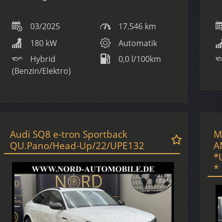
03/2025
17.546 km
180 kW
Automatik
Hybrid
0,0 l/100km
(Benzin/Elektro)
Audi SQ8 e-tron Sportback
M
QU.Pano/Head-Up/22/UPE132
A
*
*