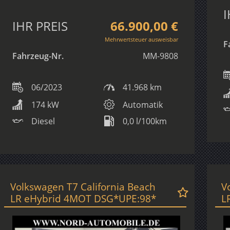
I
IHR PREIS
66.900,00 €
Mehrwertsteuer ausweisbar
F
Fahrzeug-Nr.
MM-9808
06/2023
41.968 km
174 kW
Automatik
Diesel
0,0 l/100km
Volkswagen T7 California Beach
V
LR eHybrid 4MOT DSG*UPE:98*
L