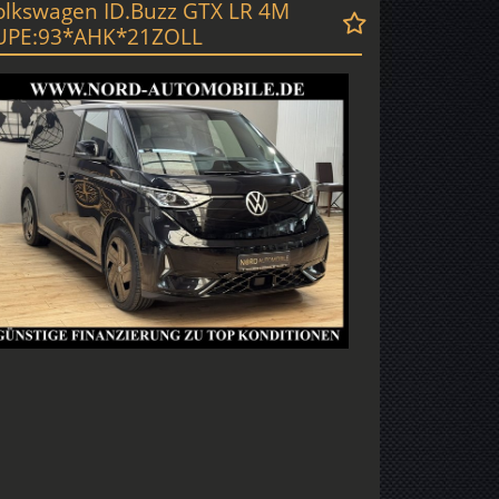
olkswagen ID.Buzz GTX LR 4M
UPE:93*AHK*21ZOLL