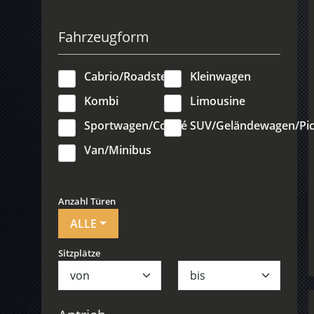
Fahrzeugform
Cabrio/Roadster
Kleinwagen
Kombi
Limousine
Sportwagen/Coupé
SUV/Geländewagen/Pi
Van/Minibus
Anzahl Türen
ALLE
Sitzplätze