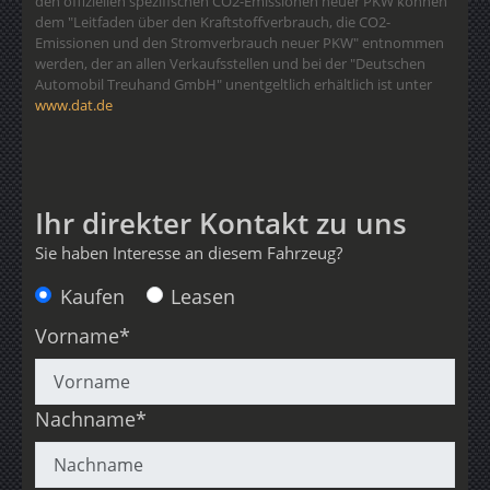
den offiziellen spezifischen CO2-Emissionen neuer PKW können
dem "Leitfaden über den Kraftstoffverbrauch, die CO2-
Emissionen und den Stromverbrauch neuer PKW" entnommen
werden, der an allen Verkaufsstellen und bei der "Deutschen
Automobil Treuhand GmbH" unentgeltlich erhältlich ist unter
www.dat.de
Ihr direkter Kontakt zu uns
Sie haben Interesse an diesem Fahrzeug?
Anfragetyp
Kaufen
Leasen
Vorname*
Nachname*