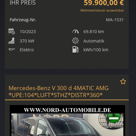
59.900,00 €
IHR PREIS
Mehrwertsteuer ausweisbar
Fahrzeug-Nr.
MA-1531
10/2023
69.810 km
370 kW
Automatik
Elektro
kWh/100 km
Mercedes-Benz V 300 d 4MATIC AMG
*UPE:104*LUFT*STHZ*DISTR*360*