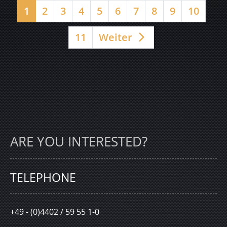
1
2
3
4
5
6
7
8
9
10
11
Weiter
ARE YOU INTERESTED?
TELEPHONE
+49 - (0)4402 / 59 55 1-0