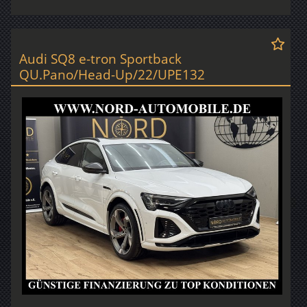
Audi SQ8 e-tron Sportback
QU.Pano/Head-Up/22/UPE132