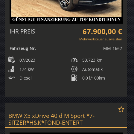
67.900,00 €
IHR PREIS
Mehrwertsteuer ausweisbar
Fahrzeug-Nr.
MM-1662
07/2023
53.723 km
174 kW
Automatik
Diesel
0,0 l/100km
BMW X5 xDrive 40 d M Sport *7-
SITZER*H&K*FOND-ENTERT