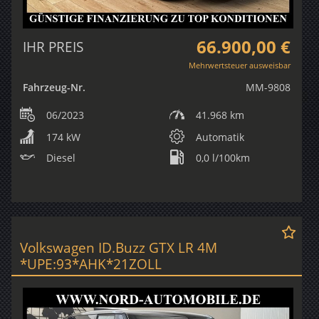
66.900,00 €
IHR PREIS
Mehrwertsteuer ausweisbar
Fahrzeug-Nr.
MM-9808
06/2023
41.968 km
174 kW
Automatik
Diesel
0,0 l/100km
Volkswagen ID.Buzz GTX LR 4M
*UPE:93*AHK*21ZOLL